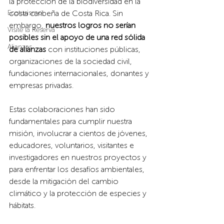
la protección de la biodiversidad en la 
Ecoturismo
costa caribeña de Costa Rica. Sin 
embargo, 
nuestros logros no serían 
Visite la Reserva
posibles sin el apoyo de una red sólida 
Alianzas
de alianzas
 con instituciones públicas, 
organizaciones de la sociedad civil, 
fundaciones internacionales, donantes y 
empresas privadas. 
Estas colaboraciones han sido 
fundamentales para cumplir nuestra 
misión, involucrar a cientos de jóvenes, 
educadores, voluntarios, visitantes e 
investigadores en nuestros proyectos y 
para enfrentar los desafíos ambientales, 
desde la mitigación del cambio 
climático y la protección de especies y 
hábitats.