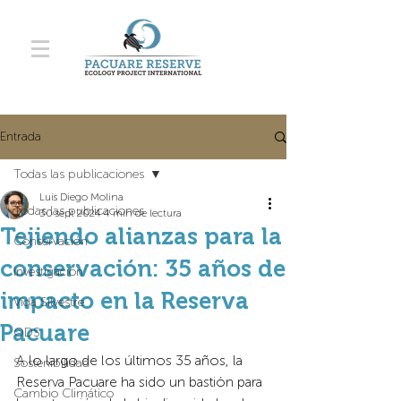
Entrada
Todas las publicaciones
Luis Diego Molina
Todas las publicaciones
30 sept 2024
4 min de lectura
Tejiendo alianzas para la
Conservación
conservación: 35 años de
Investigación
impacto en la Reserva
Vida Silvestre
Pacuare
ODS
A lo largo de los últimos 35 años, la 
Sostenibilidad
Reserva Pacuare ha sido un bastión para 
Cambio Climático