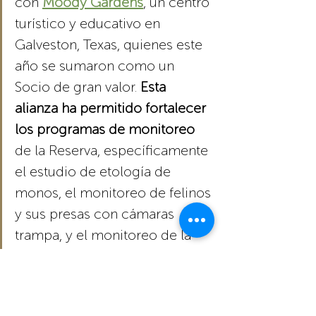
con 
Moody Gardens
, un centro 
turístico y educativo en 
Galveston, Texas, quienes este 
año se sumaron como un 
Socio de gran valor. 
Esta 
alianza ha permitido fortalecer 
los programas de monitoreo 
de la Reserva, específicamente 
el estudio de etología de 
monos, el monitoreo de felinos 
y sus presas con cámaras 
trampa, y el monitoreo de la 
colonia de garza agami. 
Su aporte, también permitirá 
diseñar y 
construir un puesto de observación 
que facilitará el monitoreo de las garzas 