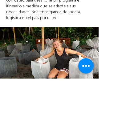
con usted para desarrollar un programa e
itinerario a medida que se adapte a sus
necesidades. Nos encargamos de toda la
logística en el país por usted.
Photo: Batsú Estudio
Sea un voluntario
Hay muchas maneras de involucrarse en la
protección de estas 688 hectáreas de bosque
excepcionalmente diverso y los 6 km de playa
de anidación de tortugas marinas. Desde el
apoyo financiero hasta el voluntariado, pasando
por la simple visita y el aprendizaje de nuestro