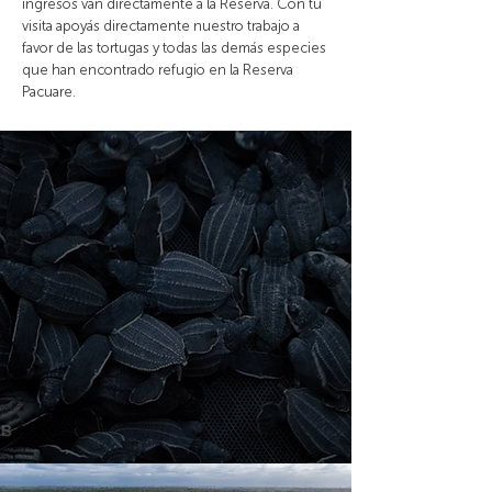
ingresos van directamente a la Reserva. Con tu
visita apoyás directamente nuestro trabajo a
favor de las tortugas y todas las demás especies
que han encontrado refugio en la Reserva
Pacuare.
+2,500
especies
980,000
tortuguitas liberadas al mar
+4,450
pichones de garza
agami monitoreados
desde 2004