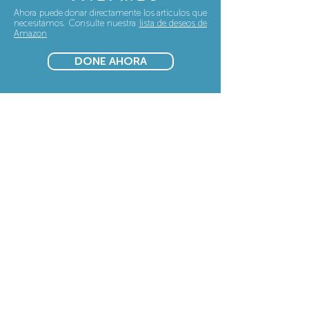
Ahora puede donar directamente los artículos que
necesitamos. Consulte nuestra
lista de deseos de
Amazon
DONE AHORA