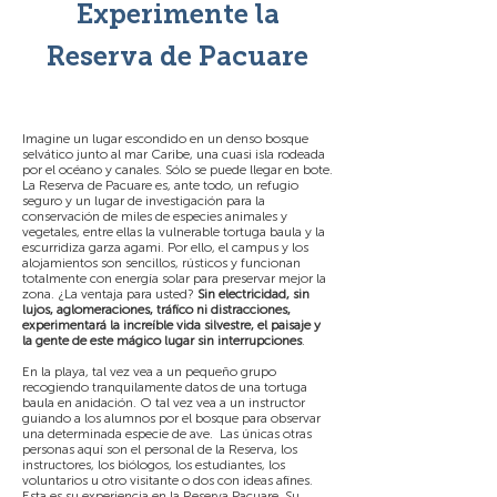
Experimente la
Reserva de Pacuare
Imagine un lugar escondido en un denso bosque
selvático junto al mar Caribe, una cuasi isla rodeada
por el océano y canales. Sólo se puede llegar en bote.
La Reserva de Pacuare es, ante todo, un refugio
seguro y un lugar de investigación para la
conservación de miles de especies animales y
vegetales, entre ellas la vulnerable tortuga baula y la
escurridiza garza agami. Por ello, el campus y los
alojamientos son sencillos, rústicos y funcionan
totalmente con energía solar para preservar mejor la
zona. ¿La ventaja para usted?
Sin electricidad, sin
lujos, aglomeraciones, tráfico ni distracciones,
experimentará la increíble vida silvestre, el paisaje y
la gente de este mágico lugar sin interrupciones
.
En la playa, tal vez vea a un pequeño grupo
recogiendo tranquilamente datos de una tortuga
baula en anidación. O tal vez vea a un instructor
guiando a los alumnos por el bosque para observar
una determinada especie de ave. Las únicas otras
personas aquí son el personal de la Reserva, los
instructores, los biólogos, los estudiantes, los
voluntarios u otro visitante o dos con ideas afines.
Esta es su experiencia en la Reserva Pacuare. Su