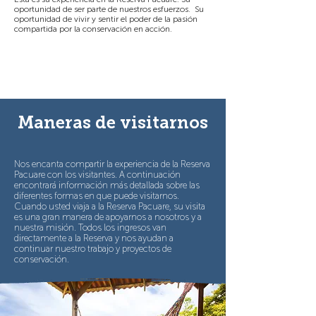
oportunidad de ser parte de nuestros esfuerzos. Su
oportunidad de vivir y sentir el poder de la pasión
compartida por la conservación en acción.
Maneras de visitarnos
Nos encanta compartir la experiencia de la Reserva
Pacuare con los visitantes. A continuación
encontrará información más detallada sobre las
diferentes formas en que puede visitarnos.
Cuando usted viaja a la Reserva Pacuare, su visita
es una gran manera de apoyarnos a nosotros y a
nuestra misión. Todos los ingresos van
directamente a la Reserva y nos ayudan a
continuar nuestro trabajo y proyectos de
conservación.