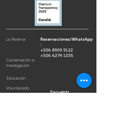
La Reserva
Reservaciones/WhatsApp
:
+506 8909 9122
+506 6274 1035
Conservación e
Investigación
Educación
Voluntariado
Encuéntr
enos en
el mapa
Privacy Policy
Hospedaje