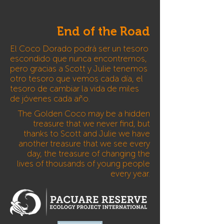
End of the Road
El Coco Dorado podrá ser un tesoro
escondido que nunca encontremos,
pero gracias a Scott y Julie tenemos
otro tesoro que vemos cada día, el
tesoro de cambiar la vida de miles
de jóvenes cada año.
The Golden Coco may be a hidden
treasure that we never find, but
thanks to Scott and Julie we have
another treasure that we see every
day, the treasure of changing the
lives of thousands of young people
every year.