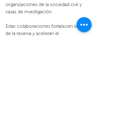
organizaciones de la sociedad civil y 
casas de investigación. 
Estas colaboraciones fortalecen la labor 
de la reserva y aceleran el 
cumplimiento de los ODS, subrayando 
la importancia de la cooperación para 
alcanzar los objetivos de desarrollo 
sostenible.
Educación ambiental
Por otro lado, en los procesos de 
educación ambiental que se llevan 
a cabo en la reserva se abordan 
los ODS como un eje transversal. 
Por ejemplo, entre los meses de 
setiembre y octubre de 2023 se 