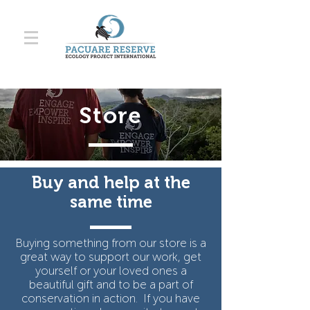
Store
Buy and help at the
same time
Buying something from our store is a
great way to support our work, get
yourself or your loved ones a
beautiful gift and to be a part of
conservation in action. If you have