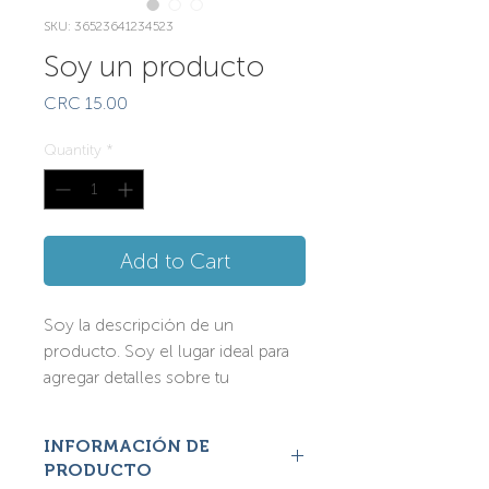
SKU: 36523641234523
Soy un producto
Price
CRC 15.00
Quantity
*
Add to Cart
Soy la descripción de un 
producto. Soy el lugar ideal para 
agregar detalles sobre tu 
producto, así como tamaño, 
materiales, instrucciones de 
INFORMACIÓN DE
cuidado y de limpieza.
PRODUCTO