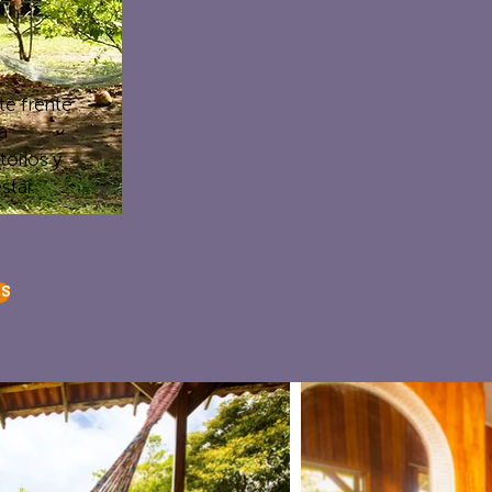
e frente
a
torios y
tar.
S