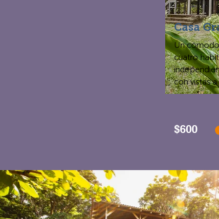
Casa Gr
Un cómodo 
cuatro habi
independien
con vistas a
$600