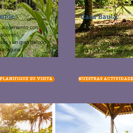
ande:
Casa Baula:
alojamiento con
Bungalow independient
taciones
a la playa perfecto par
tes y un gran balcón
familias, con dos dormi
 la laguna.
una pequeña zona de es
$600
PLANIFIQUE SU VISITA
NUESTRAS ACTIVIDADE