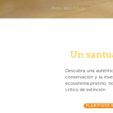
Photo: Batsú Estudio
Un santua
Descubra una auténtic
conservación y la inve
ecosistema prístino, ho
crítico de extinción.
PLANIFIQUE S